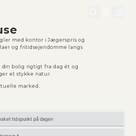
use
ægler med kontor i Jægerspris og
llaer og fritidsejendomme langs
in bolig rigtigt fra dag ét og
ger et stykke natur.
ktuelle marked.
sket tidspunkt på dagen