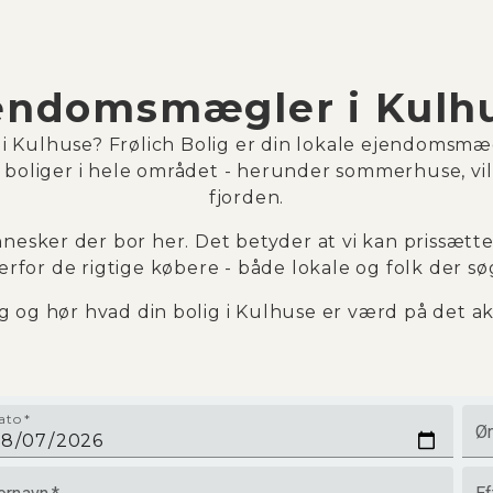
endomsmægler i Kulh
 i Kulhuse? Frølich Bolig er din lokale ejendomsm
 boliger i hele området - herunder sommerhuse, vi
fjorden.
sker der bor her. Det betyder at vi kan prissætte d
for de rigtige købere - både lokale og folk der sø
ag og hør hvad din bolig i Kulhuse er værd på det a
ato
*
Øn