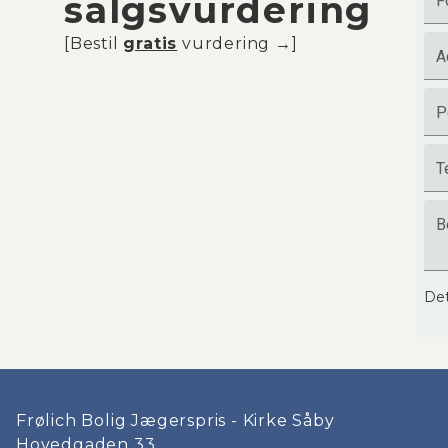
salgsvurdering
F
[Bestil
gratis
vurdering →]
A
P
T
B
Det
Frølich Bolig Jægerspris - Kirke Såby
Hovedgaden 33