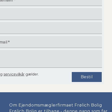
ternavn
*
mail
*
og
servicevilkår
gælder.
Bestil
Om Ejendomsmæglerfirmaet Frølich Bolig
Frølich Bolig er tilbage - denne gang som far