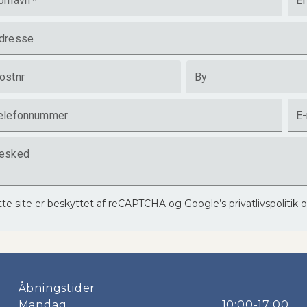
ornavn
*
Ef
dresse
ostnr
By
elefonnummer
E-
esked
te site er beskyttet af reCAPTCHA og Google’s
privatlivspolitik
Åbningstider
Mandag
10:00-17:00