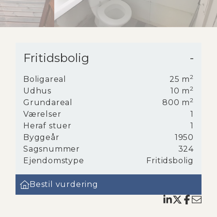
Fritidsbolig
-
nde
2
Boligareal
25
m
2
nden
Udhus
10
m
2
 med
Grundareal
800
m
Værelser
1
Heraf stuer
1
Byggeår
1950
Sagsnummer
324
Ejendomstype
Fritidsbolig
Bestil vurdering