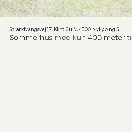
Strandvangsvej 17, Klint Str V, 4500 Nykøbing Sj
Sommerhus med kun 400 meter til
Godt beliggende primitivt lille sommerhus på 25 m2 med tilhørende
grund og indeholder stue m. sengepladser, køkken samt lille toilet.
kan man via en lille sti gå ned til vandet, hvor der er opsat bade
15% og er på 800 m2. Der er kun 400 meter til vandet.