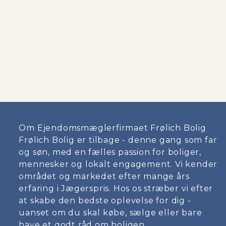
Om Ejendomsmæglerfirmaet Frølich Bolig
Frølich Bolig er tilbage - denne gang som far
og søn, med en fælles passion for boliger,
mennesker og lokalt engagement. Vi kender
området og markedet efter mange års
erfaring i Jægerspris. Hos os stræber vi efter
at skabe den bedste oplevelse for dig -
uanset om du skal købe, sælge eller bare
have et godt råd om boligen.