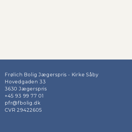
Frølich Bolig Jægerspris - Kirke Såby
Hovedgaden 33
3630
Jægerspris
+45 93 99 77 01
pfr@fbolig.dk
CVR
29422605