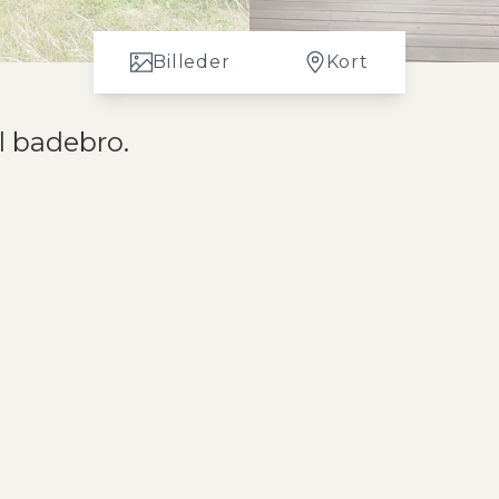
Billeder
Kort
 badebro.
 gammelt anneks samt lille værksted. Huset er beliggende på let skråne
 Fra stuen er der udgang til stor træterrasse og haven. For enden af gru
bro. Et velbeliggende sommerhus til billige penge. Grunden kan bebygges