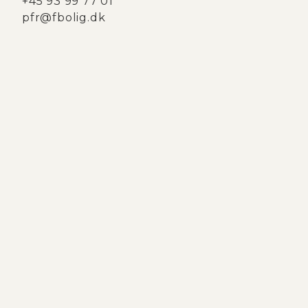
+45 93 99 77 01
pfr@fbolig.dk