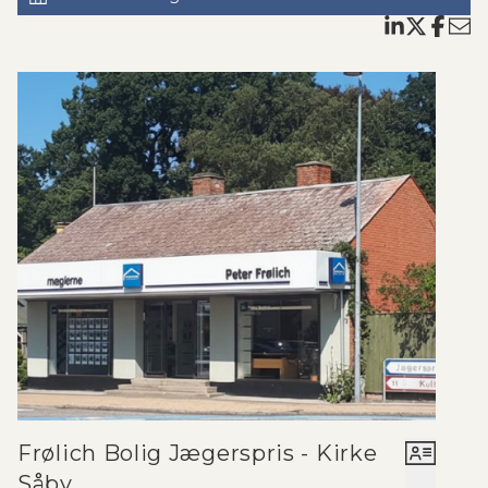
butikker og bowlingbane.
Frølich Bolig Jægerspris - Kirke
Såby