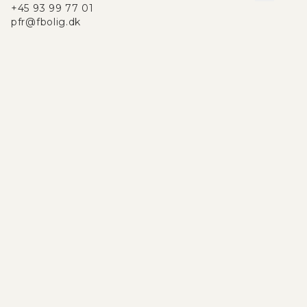
+45 93 99 77 01
pfr@fbolig.dk