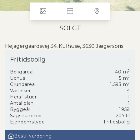
SOLGT
Højagergaardsvej 34, Kulhuse, 3630 Jægerspris
Super hyggeligt sommerhus beliggende højt på nem ugenert grund
Fritidsbolig
-
med god randbeplantning i et fredeligt område. Huset er indrettet
med: Entre, soveværelse, 2 køjeværelser samt køkken der er åben
2
Boligareal
40
m
til hyggelig stue med brændeovn og udgang til stor træterrasse. Ved
2
Udhus
5
m
huset indgang er der overdækket træterrasse med adgang til
2
Grundareal
1.593
m
seperat badeværelse, med toilet og brus. Ved indkørlsen er der
Værelser
4
udhus/anneks bygning og ved huset endnu et lille udhus.
Heraf stuer
1
Antal plan
1
Byggeår
1958
Sagsnummer
207TJ
Ejendomstype
Fritidsbolig
Bestil vurdering