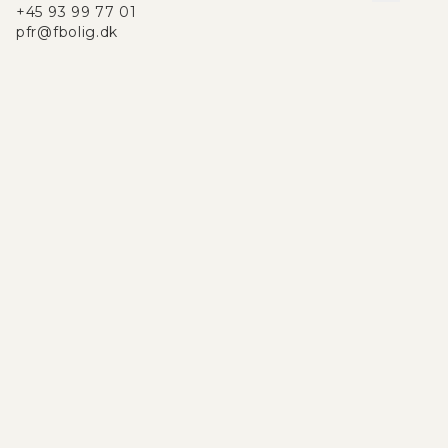
+45 93 99 77 01
pfr@fbolig.dk