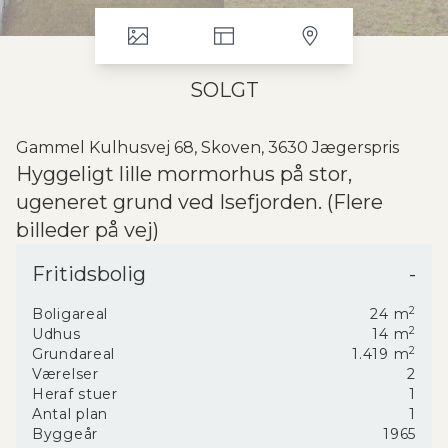
SOLGT
Gammel Kulhusvej 68, Skoven, 3630 Jægerspris
Hyggeligt lille mormorhus på stor,
ugeneret grund ved Isefjorden. (Flere
billeder på vej)
På en stor, skøn og helt ugeneret grund på hele
1.419
Fritidsbolig
-
m²
finder du dette charmerende lille sommerhus - et
ægte
mormorhus
med masser af sjæl.
2
Boligareal
24
m
Huset er opført i
1965
og rummer
24 m²
bolig med
2
Udhus
14
m
sommerhusstemning. Her får du et funktionelt lille
2
Grundareal
1.419
m
køkken, en hyggelig stue samt et soveværelse, der er
Værelser
2
gode muligheder for feriedage og weekender.
Heraf stuer
1
Antal plan
1
Fra stuen er der udgang til en
udestue
. Der er tillige
Byggeår
1965
en
overdækket terrasse
, hvor du har en god udsigt