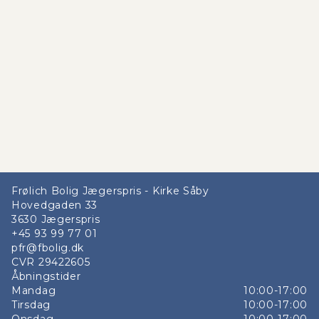
Frølich Bolig Jægerspris - Kirke Såby
Hovedgaden 33
3630
Jægerspris
+45 93 99 77 01
pfr@fbolig.dk
CVR
29422605
Åbningstider
Mandag
10:00-17:00
Tirsdag
10:00-17:00