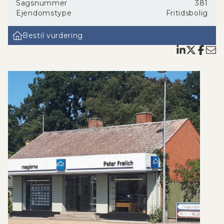
Sagsnummer
381
over haven.
Ejendomstype
Fritidsbolig
Der er desuden et
badeværelse med brus
, og på
grunden findes et rummeligt
udhus på 14 m²
, ideelt
Bestil vurdering
til opbevaring, hobbyværksted eller måske som ekstra
soveplads til gæster.
Grunden er stor, frodig og indbydende med mange
muligheder - her kan du nyde privatlivet, slå telt op til
børnebørnene og/eller benytte den
udvendige el-
tilslutning til en eller flere campingvogne
, hvilket
gør stedet oplagt til gæster eller ferier med hele
familien.
Der er kun omkring
20 minutters gang
til den
smukke
Isefjord
og den lokale
Brugs
. Der er
desuden
busforbindelse tæt på ejendommen
, så
du let kan komme til og fra området, selv uden bil.
Kort sagt får du her et charmerende og ægte dansk
sommerhus med en helt særlig stemning - et lille
mormorhus, hvor tiden står stille, og hvor der er plads
til både ro, nærvær og gode minder.