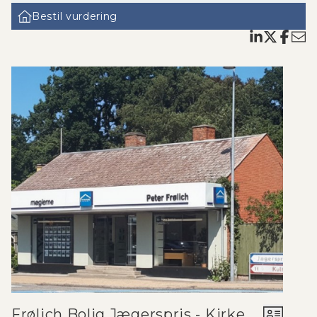
næsten får samme lejeindtægt. Lalandia sørger for alt omkring
Bestil vurdering
udlejningen også slutrengøring.Lalandia har en serviceafdeling,
hvor de tilbyder alle reparationer-/vedligehold på ejendommen...
Frølich Bolig Jægerspris - Kirke